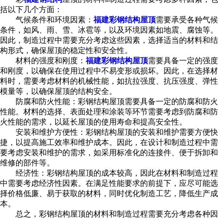
括以下几个方面：
气候条件和环境因素：
福建彩钢结构屋顶
需要承受各种气候
条件，如风、雨、雪、冰雹等，以及环境因素如地震、腐蚀等。
因此，制造过程中需要充分考虑这些因素，选择适当的材料和结
构形式，确保屋顶的稳定性和安全性。
材料的强度和刚度：
福建彩钢结构屋顶
需要具备一定的强度
和刚度，以确保在使用过程中不易变形或损坏。因此，在选择材
料时，需要考虑材料的机械性能，如抗拉强度、抗压强度、弹性
模量等，以确保屋顶的结构安全。
防腐和防火性能：彩钢结构屋顶需要具备一定的防腐和防火
性能。材料的选择、表面处理和涂装等环节需要考虑到防腐和防
火性能的需求，以延长屋顶的使用寿命和提高安全性。
安装和维护方便性：彩钢结构屋顶的安装和维护需要方便快
捷，以提高施工效率和维护成本。因此，在设计和制造过程中需
要考虑安装和维护的需求，如采用标准化的连接件、便于拆卸和
维修的部件等。
经济性：彩钢结构屋顶的成本较高，因此在材料和制造过程
中需要考虑经济性因素。在满足性能要求的前提下，应尽可能选
择价格低廉、易于获取的材料，同时优化制造工艺，降低生产成
本。
总之，彩钢结构屋顶的材料和制造过程需要充分考虑各种因