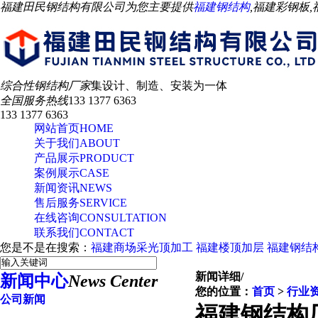
福建田民钢结构有限公司为您主要提供
福建钢结构
,福建彩钢板
综合性钢结构厂家
集设计、制造、安装为一体
全国服务热线
133 1377 6363
133 1377 6363
网站首页
HOME
关于我们
ABOUT
产品展示
PRODUCT
案例展示
CASE
新闻资讯
NEWS
售后服务
SERVICE
在线咨询
CONSULTATION
联系我们
CONTACT
您是不是在搜索：
福建商场采光顶加工
福建楼顶加层
福建钢结
新闻详细
/
新闻中心
News Center
您的位置：
首页
>
行业
公司新闻
福建钢结构