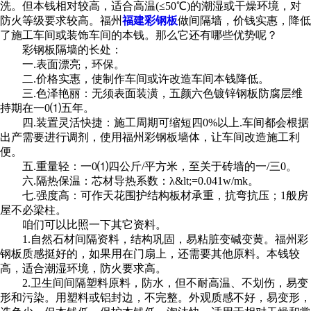
洗。但本钱相对较高，适合高温(≤50℃)的潮湿或干燥环境，对
防火等级要求较高。福州
福建彩钢板
做间隔墙，价钱实惠，降低
了施工车间或装饰车间的本钱。那么它还有哪些优势呢？
彩钢板隔墙的长处：
一.表面漂亮，环保。
二.价格实惠，使制作车间或许改造车间本钱降低。
三.色泽艳丽：无须表面装潢，五颜六色镀锌钢板防腐层维
持期在一0⑴五年。
四.装置灵活快捷：施工周期可缩短四0%以上.车间都会根据
出产需要进行调剂，使用福州彩钢板墙体，让车间改造施工利
便。
五.重量轻：一0⑴四公斤/平方米，至关于砖墙的一/三0。
六.隔热保温：芯材导热系数：λ&lt;=0.041w/mk。
七.强度高：可作天花围护结构板材承重，抗弯抗压；1般房
屋不必梁柱。
咱们可以比照一下其它资料。
1.自然石材间隔资料，结构巩固，易粘脏变碱变黄。福州彩
钢板质感挺好的，如果用在门扇上，还需要其他原料。本钱较
高，适合潮湿环境，防火要求高。
2.卫生间间隔塑料原料，防水，但不耐高温、不划伤，易变
形和污染。用塑料或铝封边，不完整。外观质感不好，易变形，