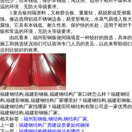
选色少，但本钱低，保护本钱低，淘汰快。适用于相对干燥和常
温的环境，无防火等级要求。
3.复合板间隔资料，又称胶合板、重量轻，易脱胶或受潮腐
蚀。修边选用铝或不锈钢边条，易变形氧化，水蒸气易侵入胀大
腐蚀。它具有本钱低、耐久性差、保护快的长处，适用于相对干
燥和常温的环境，无防火等级要求。
由此看来，福州彩钢板做间隔墙是一种较好的挑选，具体的
施工和挑选状况咱们可以咨询专门人员的意见，以此来帮助咱们
达到比较好的效果。
福建钢结构,福建彩钢板,福建钢结构厂家口碑怎么样？福建钢结
构,福建彩钢板,福建钢结构厂家哪里好？福建钢结构,福建彩钢板,
福建钢结构厂家找哪家？福建田民钢结构有限公司是一家优秀的
福建钢结构,福建彩钢板厂家。
相关标签：
福州彩钢板
,
钢结构
,
钢结构厂家
,
上一篇：
福建钢结构厂房建设质量如何确保
下一篇：
福建钢结构楼梯的做法有哪些？