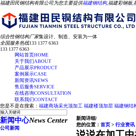
福建田民钢结构有限公司为您主要提供
福建钢结构
,福建彩钢板
综合性钢结构厂家
集设计、制造、安装为一体
全国服务热线
133 1377 6363
133 1377 6363
网站首页
HOME
关于我们
ABOUT
产品展示
PRODUCT
案例展示
CASE
新闻资讯
NEWS
售后服务
SERVICE
在线咨询
CONSULTATION
联系我们
CONTACT
您是不是在搜索：
福建商场采光顶加工
福建楼顶加层
福建钢结
新闻详细
/
新闻中心
News Center
您的位置：
首页
>
行业资讯
公司新闻
说说在加工中