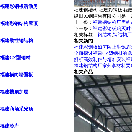
福建彩钢板活动房
福建钢结构,福建彩钢板,福
建田民钢结构有限公司是一
上一条：
福建钢结构厂房的
福建彩钢结构屋顶
下一条：
福建彩钢板购买时
相关标签：
钢结构
,
钢结构厂
福建劲性钢结构
相关新闻
福建彩钢板如何防止生锈,
全面探讨福建CZ型钢材的
福建CZ型钢材
解析高效制作与精准安装福
福建钢结构厂家分享材料要
相关产品
福建横向墙面板
福建楼顶加层
福建商场采光顶
福建冷库