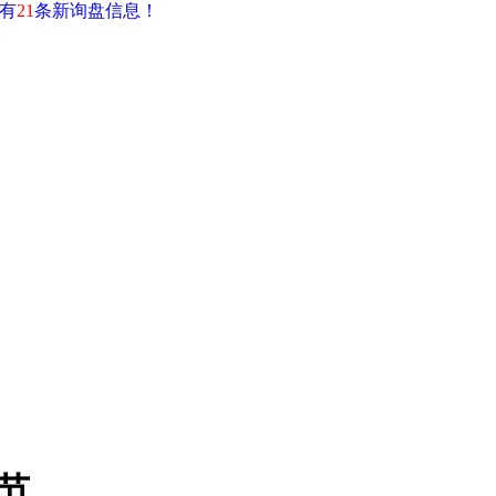
有
21
条新询盘信息！
节