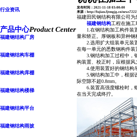
发布时间：2021-11-18 03:00:00
行业资讯
来源：http://fujian.fjtmgjg.cn/news7222
福建田民钢结构有限公司为
福建钢结构
工程在施工
产品中心
Product Center
1.在钢结构加工构件装置
量和矫正。厚钢板和异种钢
福建钢结构厂房
2.选用扩大组装单元装置
在每一单元的悉数钢构件装
福建钢结构车棚
3.钢结构加工过程中，钢
构装置、校正时，应根据风
4.使用装置好的钢结构吊
福建钢结构库棚
5.钢结构加工中，根据设计
际空隙不超0.8mm。
6.装置高强度螺栓时，螺
福建钢结构楼梯
在当天完成终拧。
福建钢结构平台
福建钢结构雨披