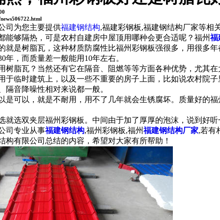
00
/news506722.html
公司为您主要提供
福建钢结构
,福建彩钢板,福建钢结构厂家等
都能够隔热，可是农村自建房中屋顶用哪种会更合适呢？福州
福
的就是树脂瓦，这种材质防腐性比福州彩钢板强很多，用很多年
30年，而质量差一般能用10年左右。
用树脂瓦？当然还有它在隔音、阻燃等等方面各种优势，尤其在
用于临时建筑上，以及一些不重要的房子上面，比如说农村院子
、隔音降噪性相对来说都一般。
以是可以，就是不耐用，用不了几年就会生锈腐坏。质量好的福
选就选双夹层福州彩钢板。中间由于加了厚厚的泡沫，说到好听
公司专业从事
福建钢结构
,福州彩钢板,福州
福建钢结构厂家
,若
结构有限公司总结的内容，希望对大家有所帮助！