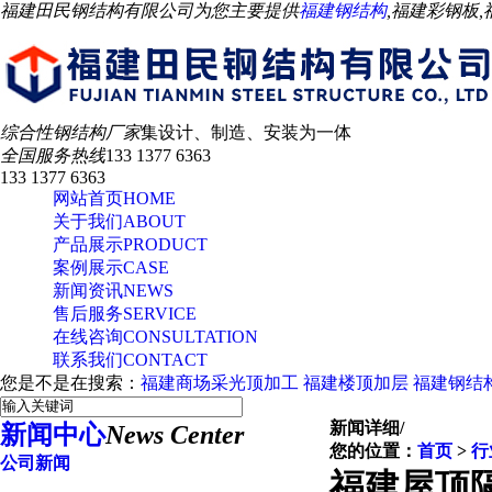
福建田民钢结构有限公司为您主要提供
福建钢结构
,福建彩钢板
综合性钢结构厂家
集设计、制造、安装为一体
全国服务热线
133 1377 6363
133 1377 6363
网站首页
HOME
关于我们
ABOUT
产品展示
PRODUCT
案例展示
CASE
新闻资讯
NEWS
售后服务
SERVICE
在线咨询
CONSULTATION
联系我们
CONTACT
您是不是在搜索：
福建商场采光顶加工
福建楼顶加层
福建钢结
新闻详细
/
新闻中心
News Center
您的位置：
首页
>
行
公司新闻
福建屋顶