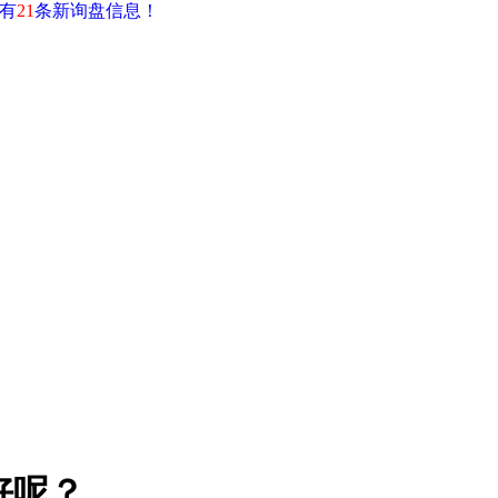
有
21
条新询盘信息！
好呢？