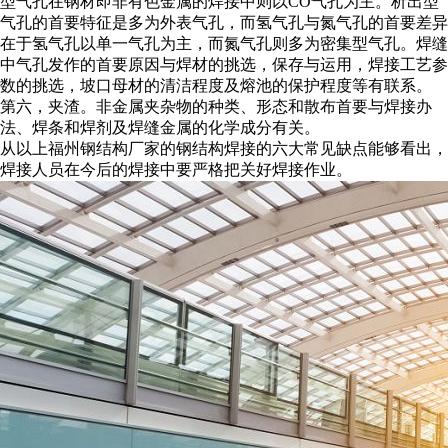
型气孔在钢材即非有色金属的焊接中则以CO气孔为主。析出型
气孔的首要特征是多为外表气孔，而氢气孔与氮气孔的首要差异
在于氢气孔以单一气孔为主，而氮气孔则多为密集型气孔。焊缝
中气孔发作的首要原因与焊材的挑选，保存与运用，焊接工艺参
数的挑选，坡口母材的清洁程度及熔池的保护程度等有联系。
第六，夹渣。非金属夹杂物的种类、形态和散布首要与焊接办
法、焊条和焊剂及焊缝金属的化学成分有关。
从以上福州钢结构厂家的钢结构焊接的六大常见缺点能够看出，
焊接人员在今后的焊接中要严格把关好焊接作业。