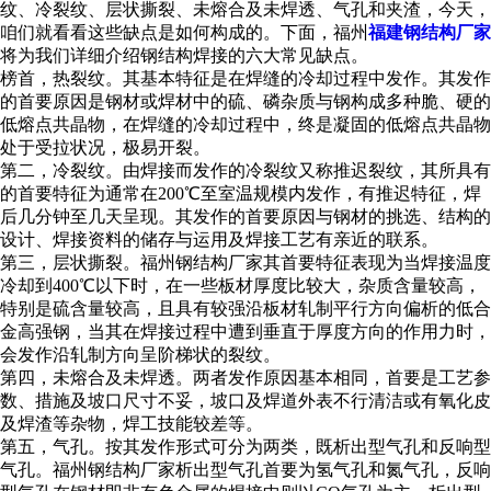
纹、冷裂纹、层状撕裂、未熔合及未焊透、气孔和夹渣，今天，
咱们就看看这些缺点是如何构成的。下面，福州
福建钢结构厂家
将为我们详细介绍钢结构焊接的六大常见缺点。
榜首，热裂纹。其基本特征是在焊缝的冷却过程中发作。其发作
的首要原因是钢材或焊材中的硫、磷杂质与钢构成多种脆、硬的
低熔点共晶物，在焊缝的冷却过程中，终是凝固的低熔点共晶物
处于受拉状况，极易开裂。
第二，冷裂纹。由焊接而发作的冷裂纹又称推迟裂纹，其所具有
的首要特征为通常在200℃至室温规模内发作，有推迟特征，焊
后几分钟至几天呈现。其发作的首要原因与钢材的挑选、结构的
设计、焊接资料的储存与运用及焊接工艺有亲近的联系。
第三，层状撕裂。福州钢结构厂家其首要特征表现为当焊接温度
冷却到400℃以下时，在一些板材厚度比较大，杂质含量较高，
特别是硫含量较高，且具有较强沿板材轧制平行方向偏析的低合
金高强钢，当其在焊接过程中遭到垂直于厚度方向的作用力时，
会发作沿轧制方向呈阶梯状的裂纹。
第四，未熔合及未焊透。两者发作原因基本相同，首要是工艺参
数、措施及坡口尺寸不妥，坡口及焊道外表不行清洁或有氧化皮
及焊渣等杂物，焊工技能较差等。
第五，气孔。按其发作形式可分为两类，既析出型气孔和反响型
气孔。福州钢结构厂家析出型气孔首要为氢气孔和氮气孔，反响