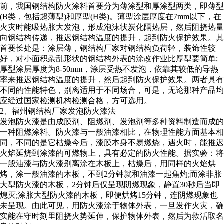
前，我国钢结构防火涂料首要分为薄涂型和厚涂型两类，即薄型
(B类，包括超薄型)和厚型(H类)。薄型涂层厚度在7mm以下，在
火灾时能吸热胀大发泡，形成泡沫状炭化隔热层，然后阻挠热量
向钢结构传递，推迟钢结构温度的提升，起到防火保护效果。其
首要长处是：涂层薄，
钢结构厂家
对钢结构负荷轻，装饰性较
好，对小面积杂乱形状的钢结构外表的涂改作业比厚型要简单;
厚型涂层厚度为8-50mm，涂层受热不发泡，依靠其较低的导热
率来推迟钢结构温度的提升，然后起到防火保护效果。两者具有
不同的性能特色，别离适用于不同场合，可是，无论那种产品均
应经过国家检测机构检测合格，方可选用。
2、福州
钢结构厂家
发泡防火漆法
发泡防火漆是由成膜剂、阻燃剂、发泡剂等多种资料制造而成的
一种阻燃涂料。防火漆与一般油漆相比，在物理性能方面基本相
同，不同的是它枯燥今后，漆膜本身不易燃烧，遇火时，能推迟
火焰延烧到涂漆的可燃物上，具有必定的防火性能。据实验：将
一般油漆与防火漆别离涂在木板上，枯燥后，用同样的火焰烘
烤，涂一般油漆的木板，不到2分钟就和油漆一起焦灼;而涂非胀
大型防火漆的木板，2分钟后仅呈现阴燃现象，静置30秒后当即
熄灭;涂胀大型防火漆的木板，即便烘烤15分钟，连阴燃现象也
未呈现。由此可见，用防火漆涂于物体外表，一旦发作火灾，确
实能在守时刻里阻挠火势延伸，保护物体外表，然后为救活取名