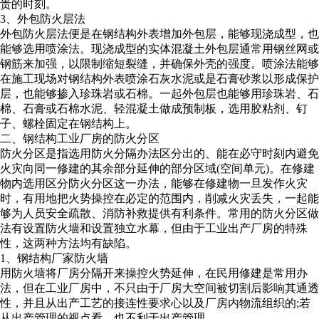
贵的时刻。
3、外包防火层法
外包防火层法便是在钢结构外表增加外包层，能够现浇成型，也
能够选用喷涂法。现浇成型的实体混凝土外包层通常用钢丝网或
钢筋来加强，以限制缩短裂缝，并确保外壳的强度。喷涂法能够
在施工现场对钢结构外表喷涂石灰水泥或是石膏砂浆以形成保护
层，也能够掺入珍珠岩或石棉。一起外包层也能够用珍珠岩、石
棉、石膏或石棉水泥、轻混凝土做成预制板，选用胶粘剂、钉
子、螺栓固定在钢结构上。
二、钢结构工业厂房的防火分区
防火分区是指选用防火分隔办法区分出的、能在必守时刻内避免
火灾向同一修建的其余部分延伸的部分区域(空间单元)。在修建
物内选用区分防火分区这一办法，能够在修建物一旦发作火灾
时，有用地把火势操控在必定的范围内，削减火灾丢失，一起能
够为人员安全疏散、消防补救提供有利条件。常用的防火分区做
法有设置防火墙和设置独立水幕，但由于工业出产厂房的特殊
性，这两种方法均有缺陷。
1、
钢结构厂家
防火墙
用防火墙将厂房分隔开来操控火势延伸，在民用修建是常用办
法，但在工业厂房中，不只由于厂房大空间被切割后影响其通透
性，并且从出产工艺的接连性要求心以及厂房内物流组织的;若
从出产管理的视点看，也不利于出产管理。