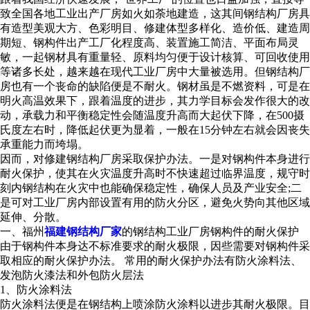
致全国各地工业出产厂房如火如荼地建造，这其间钢结构厂房具
有造型美观大方、色彩明目、修建体型多样化、造价低、建造周
期短、钢构件出产工厂化程度高、装置施工简洁、平面布局灵
敏，一起钢材具有重量轻、原料均匀便于设计核算、可回收使用
等诸多长处，越来越在现代工业厂房中大量被选用。但钢结构厂
房也有一个丧命的缺陷便是不耐火。钢材虽是不燃资料，可是在
明火高温效果下，跟着温度的进步，其力学目标会发作很大的改
动，承载力和平衡稳定性会随温度升高而大起伏下降，在500摄
氏度左右时，降低起伏更为显着，一般在15分钟左右就会因丧失
承重能力而垮塌。
因而，对修建钢结构厂房采取保护办法。一是对钢构件本身进行
耐火保护，使其在火灾温度升高时不快速超过临界温度，规守时
刻内钢结构在火灾中也能确保稳定性，确保人员及产业安全;二
是可对工业厂房内部设置有用的防火分区，避免火势向其他区域
延伸、分散。
一、福州
福建钢结构厂家
的
钢结构工业厂房钢构件的耐火保护
由于钢构件本身达不标准要求的耐火极限，因些需要对钢构件采
取相应的耐火保护办法。 常用的耐火保护办法有防火涂料法、
发泡防火漆法和外包防火层法
1、防火涂料法
防火涂料法便是在钢结构上喷涂防火涂料以进步其耐火极限。目