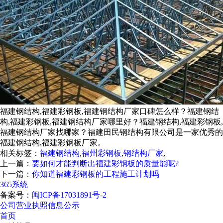
福建钢结构,福建彩钢板,福建钢结构厂家口碑怎么样？福建钢结
构,福建彩钢板,福建钢结构厂家哪里好？福建钢结构,福建彩钢板,
福建钢结构厂家找哪家？福建田民钢结构有限公司是一家优秀的
福建钢结构,福建彩钢板厂家。
相关标签：
福建钢结构
,
福州彩钢板
,
钢结构厂家
,
上一篇：
要如何才能判断出福建彩钢板的质量能呢?
下一篇：
你知道福建彩钢板的工程施工计划吗
365系统
备案号：
闽ICP备17031891号-2
公司营业执照信息公示
首页