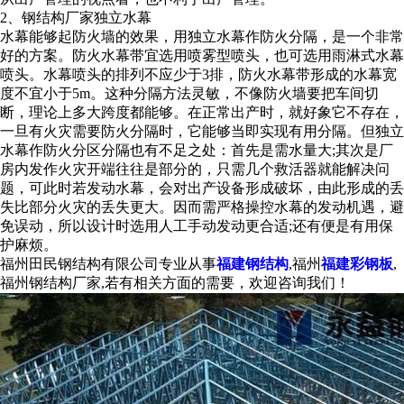
2、
钢结构厂家
独立水幕
水幕能够起防火墙的效果，用独立水幕作防火分隔，是一个非常
好的方案。防火水幕带宜选用喷雾型喷头，也可选用雨淋式水幕
喷头。水幕喷头的排列不应少于3排，防火水幕带形成的水幕宽
度不宜小于5m。这种分隔方法灵敏，不像防火墙要把车间切
断，理论上多大跨度都能够。在正常出产时，就好象它不存在，
一旦有火灾需要防火分隔时，它能够当即实现有用分隔。但独立
水幕作防火分区分隔也有不足之处：首先是需水量大;其次是厂
房内发作火灾开端往往是部分的，只需几个救活器就能解决问
题，可此时若发动水幕，会对出产设备形成破坏，由此形成的丢
失比部分火灾的丢失更大。因而需严格操控水幕的发动机遇，避
免误动，所以设计时选用人工手动发动更合适;还有便是有用保
护麻烦。
福州田民钢结构有限公司专业从事
福建钢结构
,福州
福建彩钢板
,
福州钢结构厂家,若有相关方面的需要，欢迎咨询我们！