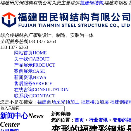
福建田民钢结构有限公司为您主要提供
福建钢结构
,福建彩钢板
综合性钢结构厂家
集设计、制造、安装为一体
全国服务热线
133 1377 6363
133 1377 6363
网站首页
HOME
关于我们
ABOUT
产品展示
PRODUCT
案例展示
CASE
新闻资讯
NEWS
售后服务
SERVICE
在线咨询
CONSULTATION
联系我们
CONTACT
您是不是在搜索：
福建商场采光顶加工
福建楼顶加层
福建钢结
新闻详细
/
新闻中心
News
您的位置：
首页
>
行业资讯
>
变形的
Center
变形的福建彩钢板