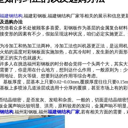
福建钢结构
,福建彩钢板,福建钢结构厂家等相关的展示和信息更
及选购办法
凭借着众多长处被顾客多喜爱。彩钢板作为基层的金属复合材料
接变形的因素有不少，假如呈现这种状况，咱们必定实施更正。
为冷加工和热加工法两种。冷加工法也叫机器更正法，是运用机
火焰的温度对彩钢板面实施加热，在其冷却时，发生新的片面形
更正的实力也就越大。
许多人在挑选
福州彩钢板
的时分都会觉得一个头两个大，其实大
需要了，你是用在什么地方，想到达什么作用，一般原则为：少
用地址、防火等级、想要到达的作用等综合考虑。
基板厚度，层基本上只要0.02~0.03mm,覆膜厚度往往只要0
板上多喷涂几道涂层或选用十分厚的覆膜，甚至市场上有的彩钢板钢基
否结晶细密，是否发灰、发暗和杂质。一般的，切面是结晶细密
钢板金属声响比较明显、洪亮，原料较差的发闷，金属声响不明显
钢结构
,福州彩钢板,福州
福建钢结构厂家
,若有相关方面的需要，