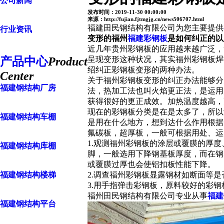
公司新闻
发布时间：2019-11-30 00:00:00
来源：http://fujian.fjtmgjg.cn/news506707.html
福建田民钢结构有限公司为您主要提供
行业资讯
变形的
福州
福建彩钢板
是如何纠正的以
近几年贵州彩钢板的应用越来越广泛，
产品中心
Product
呈现变形这种状况，其实
福州彩钢板
焊
绍纠正彩钢板变形的两种办法。
Center
关于
福州彩钢板
变形的纠正办法能够分
福建钢结构厂房
法，热加工法也叫火焰更正法，是运用
获得很好的更正成效。加热温度越高，
现在的彩钢板分类是在是太多了，所以
福建钢结构车棚
是用在什么地方，想到达什么作用根据
氟碳板，超厚板，一般可根据用处、运
1.观测
福州彩钢板
的涂层或覆膜的厚度、
福建钢结构库棚
脚，一般选用下降钢基板厚度，而在钢基
或覆膜过厚也会使铝扣板性能下降。
福建钢结构楼梯
2.调查
福州彩钢板
显露钢材如断面等是
3.用手指弹击彩钢板，原料较好的彩
福州田民钢结构有限公司专业从事
福建
福建钢结构平台