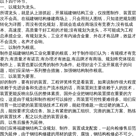
以下四个环节。
一、以规划为龙头。
所谓龙头，就是从上游抓起，开展福建钢结构工业，仅按图制作、装置层
次不会高。在福建钢结构修建商场上，只会用别人图纸，只知道把规划图
转化为详图，而没有优化规划，那就会造成在商场没有竞赛力;没有低成
本、高速度、高质量干好工程的才能;没有规划为龙头，不可能成为工程
总承揽企业。有规划龙头，工业才有内涵含金量、外在才有品牌，效益才
不会流失，名声才会响。
二、以制作为根底。
制作是福建钢结构工业化重要的根底，对于制作咱们认为：有规模才有竞
赛力;有质量才有诺言;有办理才有效益;有品牌才有商场。规划终究体现在
制作上，装置也要以优秀的制作为条件。处理好这个工业开展底子的问
题，咱们应采纳一系列整合措施，加强钢结构制作根底。
三、以装置为要害。
好的制作，要有好的装置。工程评奖终究是看装置。如果说制作很大程度
依赖于先进设备和先进出产流水线的话，而装置则主要依赖于人的技术，
装置更能反映出队伍的整体素质。国外企业把钢结构装置摆在重要的方
位，这是由于规划和制作相对可以操控，而装置可控性要难得多。
咱们应
培育一批过硬的装置现场技术工程师，能处理难题;一批过硬的施工人
员，能按要求完成任务。加上有紧密的施工组织、完善的施工方案、熟练
的装置技术，配之以先进的装置设备。
四、以售后服务为延伸。
咱们应将福建钢结构工业规划、制作、装置成龙配套，一起向检修售后范
围为延伸，由于钢结构修建的用材的疲劳、腐蚀，钢结构检修必不可少。