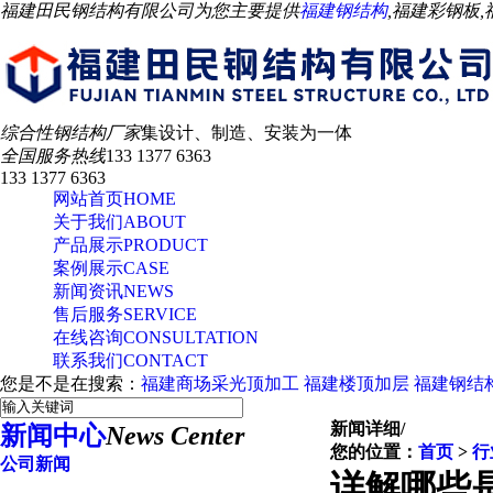
福建田民钢结构有限公司为您主要提供
福建钢结构
,福建彩钢板
综合性钢结构厂家
集设计、制造、安装为一体
全国服务热线
133 1377 6363
133 1377 6363
网站首页
HOME
关于我们
ABOUT
产品展示
PRODUCT
案例展示
CASE
新闻资讯
NEWS
售后服务
SERVICE
在线咨询
CONSULTATION
联系我们
CONTACT
您是不是在搜索：
福建商场采光顶加工
福建楼顶加层
福建钢结
新闻详细
/
新闻中心
News Center
您的位置：
首页
>
行
公司新闻
详解哪些