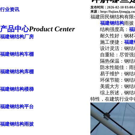
发布时间：2026-02-10 03:00:
行业资讯
来源：http://fujian.fjtmgjg.cn
福建田民钢结构有限
福建钢结构
雨披
产品中心
Product Center
结构强度高：
福
耐久性好：钢材不
福建钢结构厂房
施工便捷：
福建
设计灵活：钢结构
福建钢结构车棚
自重轻：尽管强度
隔热保温：钢结构
防水性能佳：雨披表
福建钢结构库棚
易于维护：钢结构
环保节能：钢结构
美观大方：钢结构
福建钢结构楼梯
综上所述，钢结构
特性，在建筑行业中
福建钢结构平台
福建钢结构雨披