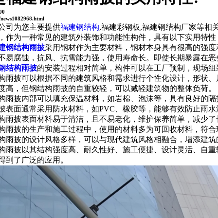
00
/news1082968.html
公司为您主要提供
福建钢结构
,福建彩钢板,福建钢结构厂家等
，作为一种常见的建筑外装饰和功能性构件，具有以下实用特性
建钢结构雨披
采用钢材作为主要材料，钢材本身具有很高的强度
易腐蚀，抗风、抗雪能力强，使用寿命长。即使长期暴露在恶
钢结构雨披
的安装过程相对简单，构件可以在工厂预制，现场组
雨披可以根据不同的建筑风格和需求进行个性化设计，形状、尺
高，但钢结构雨披的自重较轻，可以减轻建筑物的整体负荷。
雨披内部可以填充保温材料，如岩棉、泡沫等，具有良好的隔
面通常采用防水材料，如PVC、橡胶等，能够有效防止雨水
雨披表面材料易于清洁，且不易老化，维护保养简单，减少了
雨披的生产和施工过程中，使用的材料多为可回收材料，符合环
雨披的设计风格多样，可以与现代建筑风格相融合，增添建筑
雨披以其结构强度高、耐久性好、施工便捷、设计灵活、自重轻
得到了广泛的应用。