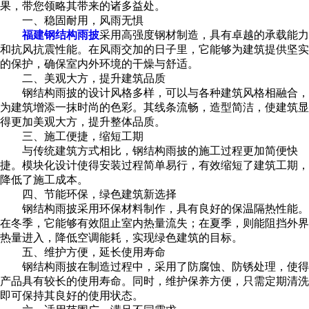
果，带您领略其带来的诸多益处。
一、稳固耐用，风雨无惧
福建钢结构雨披
采用高强度钢材制造，具有卓越的承载能力
和抗风抗震性能。在风雨交加的日子里，它能够为建筑提供坚实
的保护，确保室内外环境的干燥与舒适。
二、美观大方，提升建筑品质
钢结构雨披的设计风格多样，可以与各种建筑风格相融合，
为建筑增添一抹时尚的色彩。其线条流畅，造型简洁，使建筑显
得更加美观大方，提升整体品质。
三、施工便捷，缩短工期
与传统建筑方式相比，钢结构雨披的施工过程更加简便快
捷。模块化设计使得安装过程简单易行，有效缩短了建筑工期，
降低了施工成本。
四、节能环保，绿色建筑新选择
钢结构雨披采用环保材料制作，具有良好的保温隔热性能。
在冬季，它能够有效阻止室内热量流失；在夏季，则能阻挡外界
热量进入，降低空调能耗，实现绿色建筑的目标。
五、维护方便，延长使用寿命
钢结构雨披在制造过程中，采用了防腐蚀、防锈处理，使得
产品具有较长的使用寿命。同时，维护保养方便，只需定期清洗
即可保持其良好的使用状态。