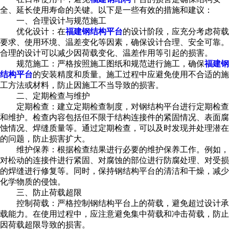
全、延长使用寿命的关键。以下是一些有效的措施和建议：
一、合理设计与规范施工
优化设计：在
福建钢结构平台
的设计阶段，应充分考虑荷载
要求、使用环境、温差变化等因素，确保设计合理、安全可靠。
合理的设计可以减少因荷载变化、温差作用等引起的损害。
规范施工：严格按照施工图纸和规范进行施工，确保
福建钢
结构平台
的安装精度和质量。施工过程中应避免使用不合适的施
工方法或材料，防止因施工不当导致的损害。
二、定期检查与维护
定期检查：建立定期检查制度，对钢结构平台进行定期检查
和维护。检查内容包括但不限于结构连接件的紧固情况、表面腐
蚀情况、焊缝质量等。通过定期检查，可以及时发现并处理潜在
的问题，防止损害扩大。
维护保养：根据检查结果进行必要的维护保养工作。例如，
对松动的连接件进行紧固、对腐蚀的部位进行防腐处理、对受损
的焊缝进行修复等。同时，保持钢结构平台的清洁和干燥，减少
化学物质的侵蚀。
三、防止荷载超限
控制荷载：严格控制钢结构平台上的荷载，避免超过设计承
载能力。在使用过程中，应注意避免集中荷载和冲击荷载，防止
因荷载超限导致的损害。