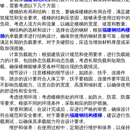
够，需要考虑以下几个方面：
楼梯的布局和结构：首先，要确保楼梯的布局合理，满足建
筑规范和安全要求。楼梯的结构应坚固，能够承受使用过程中的
负荷。考虑人流方向和流量，以确定楼梯的宽度、坡度和数量。
钢结构的选材和设计：选择合适的钢材，根据
福建钢结构楼
梯
的承载要求进行结构设计。确保所使用的钢材质量可靠，能够
满足长期的负载要求。对于关键部位，应适当增加材料厚度或采
取加强措施。
计算负载能力：根据建筑设计规范和使用要求，进行负载能
力的计算。包括静态负载和动态负载，考虑长期负载和短期负
载。确保楼梯能够承受各种可能出现的负载情况。
细节设计：注意楼梯的细节设计，如踏步、扶手、连接件
等。踏步的设计要符合人体工学，扶手要稳固，连接件要牢固且
不影响负载能力。注意台阶的宽度、高度和倾斜度，以确保使用
的舒适性和安全性。
考虑使用环境：考虑楼梯所处的环境，如防火、防震、防腐
等要求。根据不同的环境条件，采取相应的防护措施。
审查和测试：在设计完成后，应进行严格的审查，确保设计
符合规范和安全要求。对于重要的
福建钢结构楼梯
，建议进行负
载测试，以确保其承载能力符合设计要求。
维护和保养：在使用过程中，定期进行维护和保养，以保持